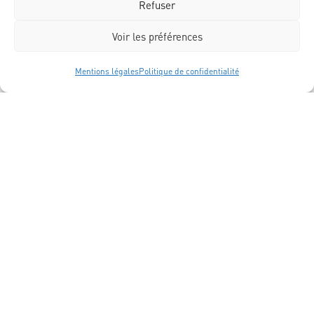
Refuser
s
o
Voir les préférences
i
Mentions légales
Politique de confidentialité
n
d
'
ê
t
r
e
c
o
n
s
e