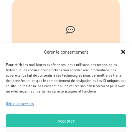

V
Gérer le consentement
o
Pour offrir les meilleures expériences, nous utilisons des technologies
u
telles que les cookies pour stocker et/ou accéder aux informations des
s
appareils. Le fait de consentir à ces technologies nous permettra de traiter
des données telles que le comportement de navigation ou les ID uniques sur
a
ce site. Le fait de ne pas consentir ou de retirer son consentement peut avoir
un effet négatif sur certaines caractéristiques et fonctions.
v
e
Gérer les services
z
b
Accepter
e